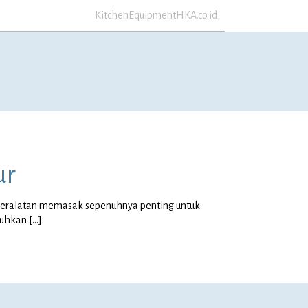
KitchenEquipmentHKA.co.id
ur
eralatan memasak sepenuhnya penting untuk
tuhkan
[…]