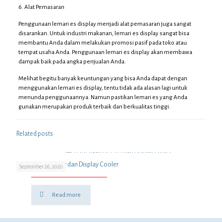
6. Alat Pemasaran
Penggunaan lemari es display menjadi alat pemasaran juga sangat
disarankan. Untuk industri makanan, lemari es display sangat bisa
membantu Anda dalam melakukan promosi pasif pada toko atau
tempat usaha Anda. Penggunaan lemari es display akan membawa
dampak baik pada angka penjualan Anda.
Melihat begitu banyak keuntungan yang bisa Anda dapat dengan
menggunakan lemari es display, tentu tidak ada alasan lagi untuk
menunda penggunaannya. Namun pastikan lemari es yang Anda
gunakan merupakan produk terbaik dan berkualitas tinggi.
Related posts
Perbedaan Freezer dan Display Cooler
September 26, 2020
Read more