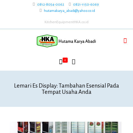
0812-8054-0062
0821-1150-6069
hutamakarya_abadi@yahoo.co.id
KitchenEquipmentHKA.co.id
0
Lemari Es Display: Tambahan Esensial Pada
Tempat Usaha Anda