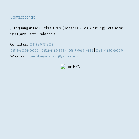
Contact centre
Jl. Perjuangan KM 4 Bekasi Utara (Depan GOR Teluk Pucung) Kota Bekasi,
17121 Jawa Barat – Indonesia.
Contact us:
(021) 89131808
0812-8054-0062
|
0821-1115-2927
|
0815-9691-422
|
0821-1150-6069
Write us:
hutamakarya_abadi@yahoo.co.id